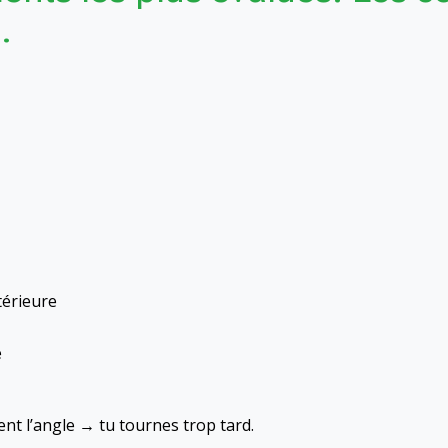
.
térieure
e
t l’angle → tu tournes trop tard.