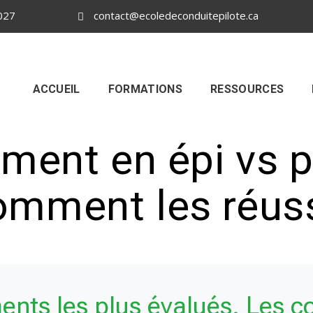
027
contact@ecoledeconduitepilote.ca
ACCUEIL
FORMATIONS
RESSOURCES
ment en épi vs p
omment les réuss
ents les plus évalués. Les c