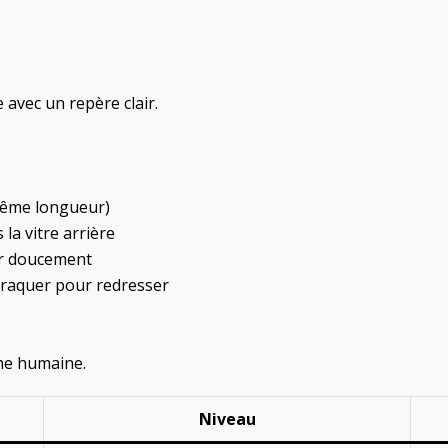
 avec un repère clair.
(même longueur)
 la vitre arrière
er doucement
braquer pour redresser
che humaine.
Niveau