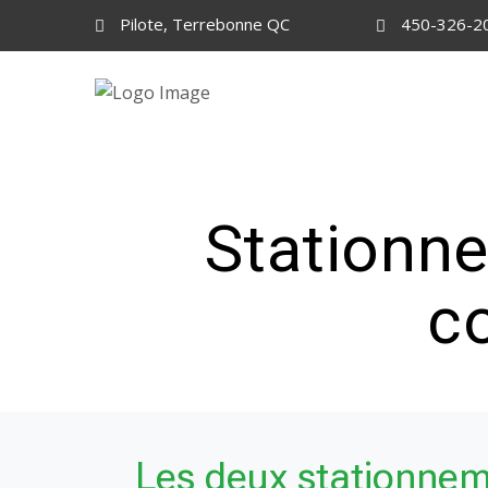
Pilote, Terrebonne QC
450-326-2
Stationne
c
Les deux stationnem