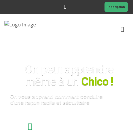
Inscription
ACCUEIL
On peut apprendre
FORMATIONS
même à un
Chico !
RESSOURCES
PROMOTIONS
On vous apprend comment conduire
d’une façon facile et sécuritaire
CONTACT
INSTRUCTEURS EXPÉRIMENTÉS