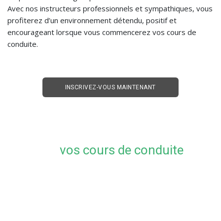
Avec nos instructeurs professionnels et sympathiques, vous
profiterez d’un environnement détendu, positif et
encourageant lorsque vous commencerez vos cours de
conduite.
INSCRIVEZ-VOUS MAINTENANT
Planifiez
vos cours de conduite
avec
nous!
Réservez votre place dès maintenant et commencez vos
cours dès que possible !
Des places sont maintenant disponibles sur notre
calendrier!!